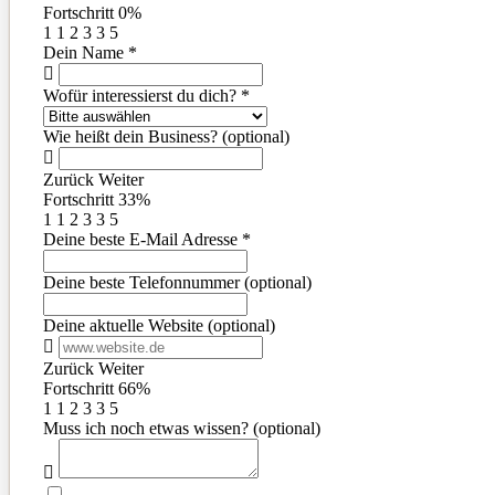
Fortschritt
0%
1
1
2
3
3
5
Dein Name
*
Wofür interessierst du dich?
*
Wie heißt dein Business? (optional)
Zurück
Weiter
Fortschritt
33%
1
1
2
3
3
5
Deine beste E-Mail Adresse
*
Deine beste Telefonnummer (optional)
Deine aktuelle Website (optional)
Zurück
Weiter
Fortschritt
66%
1
1
2
3
3
5
Muss ich noch etwas wissen? (optional)