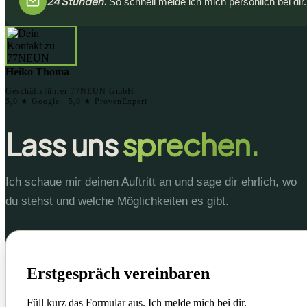
24 Stunden.
So schnell melde ich mich persönlich bei dir.
Heiko Thoma
Geschäftsführer 77NEUN GmbH
5,0 ★ Google · 5,0 ★ ProvenExpert
Lass uns
sprechen.
Ich schaue mir deinen Auftritt an und sage dir ehrlich, wo
du stehst und welche Möglichkeiten es gibt.
Erstgespräch vereinbaren
Füll kurz das Formular aus. Ich melde mich bei dir.