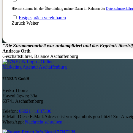
Hiermit stimme ich der Übermittlung meiner Daten im Rahmen der
Datenschutzerklär
Erstgespräch vereinbaren
Zurück
Weiter
"Die Zusammenarbeit war unkompliziert und das Ergebnis übertriff
Andreas Orth
Geschäftsführer, Balance Aschaffenburg
77NEUN GmbH
Heiko Thoma
Hasenhägweg 39a
63741 Aschaffenburg
Telefon:
06021 - 1887300
E-Mail:
Diese E-Mail-Adresse ist vor Spambots geschützt! Zur Anzeig
WhatsApp:
Nachricht schreiben