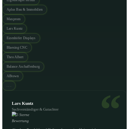
Aplus Bau & Immobilien
Maxprom
Lars Kuntz
Eizenhöfer Displays
Blaesing CNC
Theo Albert
Balance Aschaffenburg
ABtown
. . .
Lars Kuntz
Sachverständiger & Gutachter