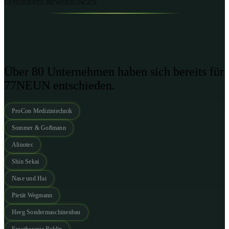
GENERIERTE BEWERBUNGEN
Über 80 Unternehmen haben sich bereits für
77NEUN entschieden.
ProCon Medizintechnik
Sommer & Goßmann
Alinotec
Shin Sekai
Nase und Hai
Pietät Wegmann
Heeg Sondermaschinenbau
Ergotherapie Reblin