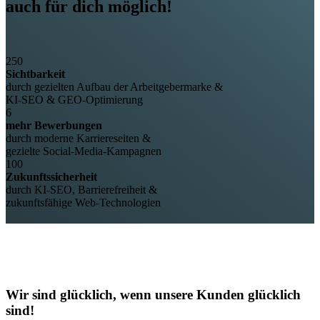
auch für dich möglich!
250
Sichtbarkeit
durch gezielten Aufbau der Arbeitgebermarke &
KI-SEO & GEO-Optimierung
6
mehr Bewerbungen
durch moderne Karriereseiten &
gezielte Social-Media-Kampagnen
100
Zukunftssicherheit
durch KI-SEO, Barrierefreiheit &
zukunftsfähige Web-Technologien
Wir sind
glücklich
, wenn unsere Kunden
glücklich
sind!