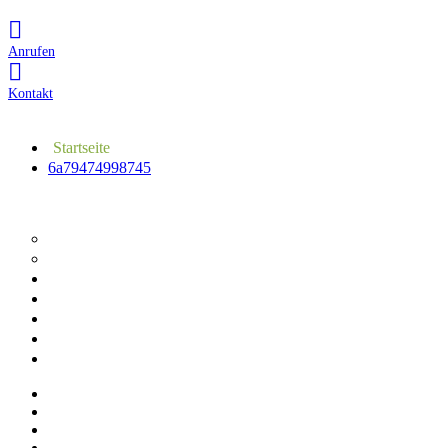
Anrufen
Kontakt
Startseite
6a79474998745
Webdesign
Webdesign
Website Check
Fotografie
Insights & News
Referenzen
Erfahrungen
Kontakt