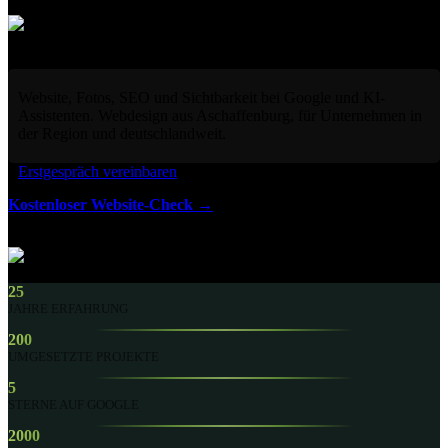
Website, Fotos, SEO und Sichtbarkeit bei Google und KI-
Assistenten. Webdesign aus Aschaffenburg, für Unternehmen in
der Region und deutschlandweit.
Erstgespräch vereinbaren
Kostenloser Website-Check →
25
JAHRE ERFAHRUNG
200
UMGESETZTE PROJEKTE
5
STERNE AUF GOOGLE
2000