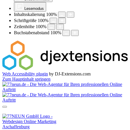
Lesemodus
Inhaltsskalierung
100
%
Schriftgröße
100
%
Zeilenhöhe
100
%
Buchstabenabstand
100
%
Web Accessibility plugin
by DJ-Extensions.com
Zum Hauptinhalt springen