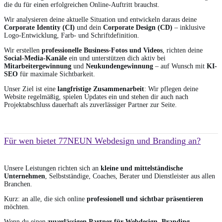
die du für einen erfolgreichen Online-Auftritt brauchst.
Wir analysieren deine aktuelle Situation und entwickeln daraus deine
Corporate Identity (CI)
und dein
Corporate Design (CD)
– inklusive
Logo-Entwicklung, Farb- und Schriftdefinition.
Wir erstellen
professionelle Business-Fotos und Videos
, richten deine
Social-Media-Kanäle
ein und unterstützen dich aktiv bei
Mitarbeitergewinnung
und
Neukundengewinnung
– auf Wunsch mit
KI-
SEO
für maximale Sichtbarkeit.
Unser Ziel ist eine
langfristige Zusammenarbeit
: Wir pflegen deine
Website regelmäßig, spielen Updates ein und stehen dir auch nach
Projektabschluss dauerhaft als zuverlässiger Partner zur Seite.
Für wen bietet 77NEUN Webdesign und Branding an?
Unsere Leistungen richten sich an
kleine und mittelständische
Unternehmen
, Selbstständige, Coaches, Berater und Dienstleister aus allen
Branchen.
Kurz: an alle, die sich online
professionell und sichtbar präsentieren
möchten.
Wenn du einen
zuverlässigen Partner für Webdesign, Branding,