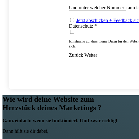
Und unter welcher Nummer kann ic
Jetzt abschicken + Feedback sic
Datenschutz
*
Ich stimme zu, dass meine Daten für den Webs
sich.
Zurück
Weiter
Wie wird deine Website zum
Herzstück deines Marketings ?
Ganz einfach: wenn sie funktioniert. Und zwar richtig!
Dann hilft sie dir dabei,