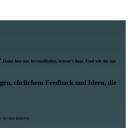
?
Dann lass uns herausfinden, woran’s liegt. Und wie du das
ungen, ehrlichem Feedback und Ideen, die
e du das änderst.