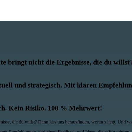
e bringt nicht die Ergebnisse, die du willst
visuell und strategisch. Mit klaren Empfehl
ich. Kein Risiko. 100 % Mehrwert!
nisse, die du willst?
Dann lass uns herausfinden, woran’s liegt. Und wi
t klaren Empfehlungen, ehrlichem Feedback und Ideen, die sofort wirken.