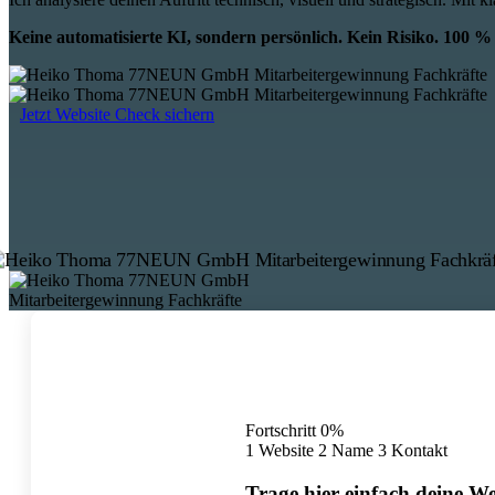
Keine automatisierte KI, sondern persönlich. Kein Risiko. 100 
Jetzt Website Check sichern
Fortschritt
0%
1
Website
2
Name
3
Kontakt
Trage hier einfach deine We