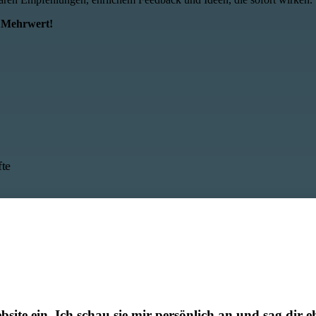
% Mehrwert!
bsite ein. Ich schau sie mir persönlich an und sag dir e