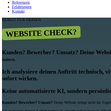
Referenzen
Erfahrungen
Kontakt
BEREIT FÜR DEINEN
WEBSITE CHECK?
Kunden? Bewerber? Umsatz?
Deine Websit
änderst.
Ich analysiere deinen Auftritt technisch, 
sofort wirken.
Keine automatisierte KI, sondern persönl
Kunden? Bewerber? Umsatz?
Deine Website bringt nicht die Ergeb
Ich analysiere deinen Auftritt technisch, visuell und strategisch. Mi